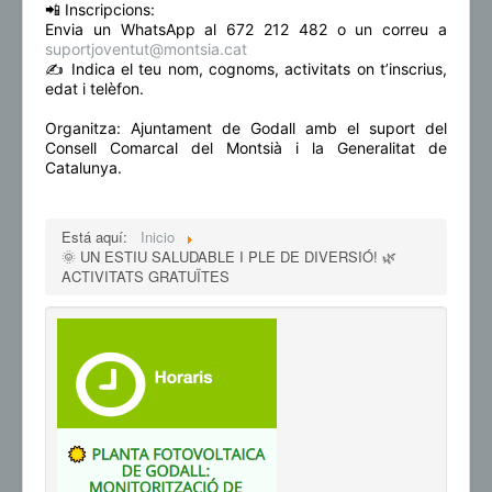
📲 Inscripcions:
Envia un WhatsApp al 672 212 482 o un correu a
suportjoventut@montsia.cat
✍️ Indica el teu nom, cognoms, activitats on t’inscrius,
edat i telèfon.
Organitza: Ajuntament de Godall amb el suport del
Consell Comarcal del Montsià i la Generalitat de
Catalunya.
Está aquí:
Inicio
🌞 UN ESTIU SALUDABLE I PLE DE DIVERSIÓ! 🌿
ACTIVITATS GRATUÏTES