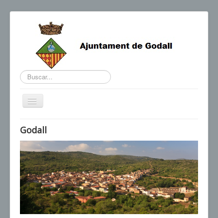
Buscar...
Cambiar
navegación
BENVINGUDA DE L'ALCALDE
Godall
AGENDA I NOTÍCIES
HORARIS D'INTERÈS
CONTACTE
TRÀMITS
SEU ELECTRÒNICA