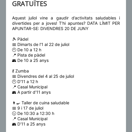
GRATUÏTES
Aquest juliol vine a gaudir d’activitats saludables i
divertides per a joves! T’hi apuntes? DATA LÍMIT PER
APUNTAR-SE: DIVENDRES 20 DE JUNY
🎾 Pàdel
📅 Dimarts de l’1 al 22 de juliol
🕙 De 10 a 12 h
📍 Pista de pàdel
👥 De 10 a 25 anys
💃 Zumba
📅 Divendres del 4 al 25 de juliol
🕚 D’11 a 12 h
📍 Casal Municipal
👥 A partir d’11 anys
👩‍🍳 Taller de cuina saludable
📅 9 i 17 de juliol
🕥 De 10:30 a 12:30 h
📍 Casal Municipal
👥 D’11 a 25 anys