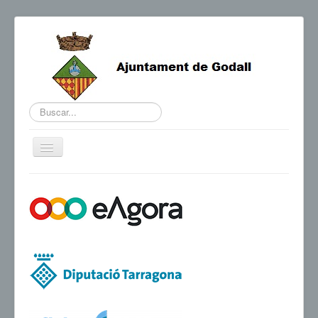
Buscar...
Cambiar
navegación
BENVINGUDA DE L'ALCALDE
AGENDA I NOTÍCIES
HORARIS D'INTERÈS
CONTACTE
TRÀMITS
SEU ELECTRÒNICA