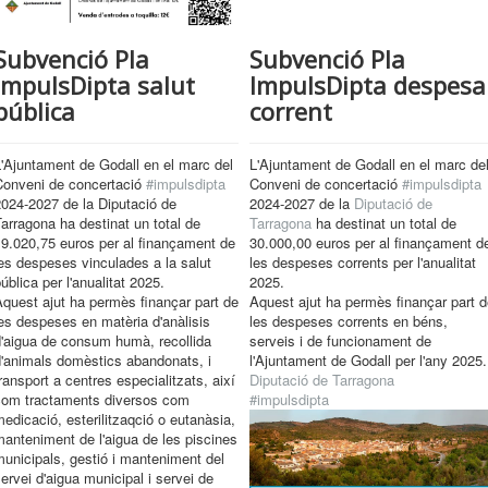
Subvenció Pla
Subvenció Pla
ImpulsDipta salut
ImpulsDipta despesa
pública
corrent
'Ajuntament de Godall en el marc del
L'Ajuntament de Godall en el marc de
Conveni de concertació
#impulsdipta
Conveni de concertació
#impulsdipta
024-2027 de la Diputació de
2024-2027 de la
Diputació de
arragona ha destinat un total de
Tarragona
ha destinat un total de
9.020,75 euros per al finançament de
30.000,00 euros per al finançament d
es despeses vinculades a la salut
les despeses corrents per l'anualitat
ública per l'anualitat 2025.
2025.
quest ajut ha permès finançar part de
Aquest ajut ha permès finançar part d
es despeses en matèria d'anàlisis
les despeses corrents en béns,
d'aigua de consum humà, recollida
serveis i de funcionament de
d'animals domèstics abandonats, i
l'Ajuntament de Godall per l'any 2025.
ransport a centres especialitzats, així
Diputació de Tarragona
com tractaments diversos com
#impulsdipta
edicació, esterilitzaqció o eutanàsia,
anteniment de l'aigua de les piscines
unicipals, gestió i manteniment del
ervei d'aigua municipal i servei de