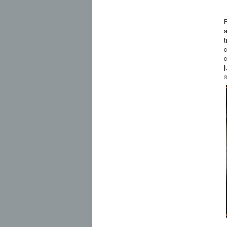
E
a
t
c
j