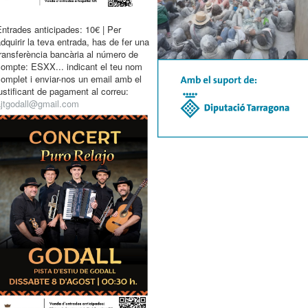
ntrades anticipades: 10€ | Per
dquirir la teva entrada, has de fer una
ransferència bancària al número de
compte: ESXX... indicant el teu nom
omplet i enviar-nos un email amb el
ustificant de pagament al correu:
ajtgodall@gmail.com