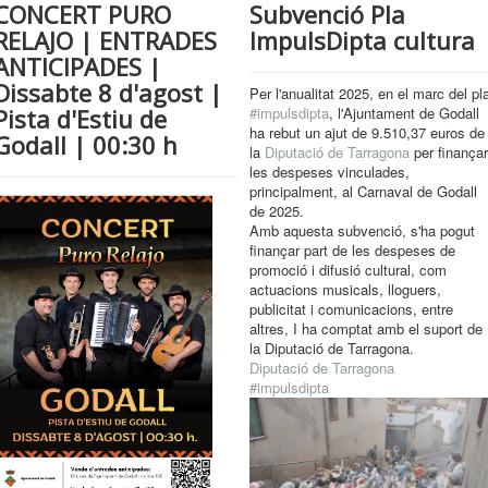
CONCERT PURO
Subvenció Pla
RELAJO | ENTRADES
ImpulsDipta cultura
ANTICIPADES |
Dissabte 8 d'agost |
Per l'anualitat 2025, en el marc del pl
Pista d'Estiu de
#impulsdipta
, l'Ajuntament de Godall
ha rebut un ajut de 9.510,37 euros de
Godall | 00:30 h
la
Diputació de Tarragona
per finançar
les despeses vinculades,
principalment, al Carnaval de Godall
de 2025.
Amb aquesta subvenció, s'ha pogut
finançar part de les despeses de
promoció i difusió cultural, com
actuacions musicals, lloguers,
publicitat i comunicacions, entre
altres, I ha comptat amb el suport de
la Diputació de Tarragona.
Diputació de Tarragona
#impulsdipta