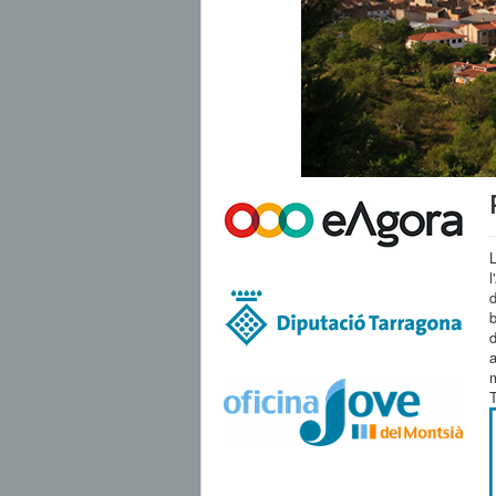
L
l
d
d
a
m