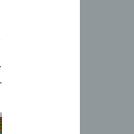
l
e
e