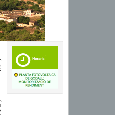
n
,
0
n
ll
s
s