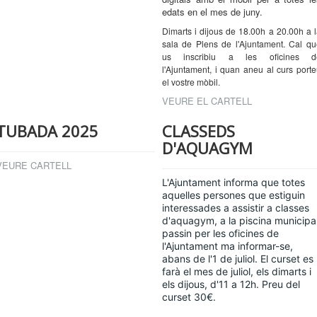
edats en el mes de juny.
Dimarts i dijous de 18.00h a 20.00h a 
sala de Plens de l'Ajuntament. Cal q
us inscribiu a les oficines d
l'Ajuntament, i quan aneu al curs port
el vostre mòbil.
VEURE EL CARTELL
TUBADA 2025
CLASSEDS
D'AQUAGYM
VEURE CARTELL
L'Ajuntament informa que totes
aquelles persones que estiguin
interessades a assistir a classes
d'aquagym, a la piscina municipal
passin per les oficines de
l'Ajuntament ma informar-se,
abans de l'1 de juliol. El curset es
farà el mes de juliol, els dimarts i
els dijous, d'11 a 12h. Preu del
curset 30€.