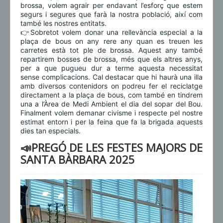
brossa, volem agrair per endavant l’esforç que estem
segurs i segures que farà la nostra població, així com
també les nostres entitats.
👉Sobretot volem donar una rellevància especial a la
plaça de bous on any rere any quan es treuen les
carretes està tot ple de brossa. Aquest any també
repartirem bosses de brossa, més que els altres anys,
per a que pugueu dur a terme aquesta necessitat
sense complicacions. Cal destacar que hi haurà una illa
amb diversos contenidors on podreu fer el reciclatge
directament a la plaça de bous, com també en tindrem
una a l’Àrea de Medi Ambient el dia del sopar del Bou.
Finalment volem demanar civisme i respecte pel nostre
estimat entorn i per la feina que fa la brigada aquests
dies tan especials.
📣PREGÓ DE LES FESTES MAJORS DE
SANTA BÀRBARA 2025