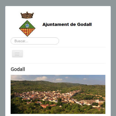
Buscar...
Cambiar
navegación
BENVINGUDA DE L'ALCALDE
Godall
AGENDA I NOTÍCIES
HORARIS D'INTERÈS
CONTACTE
TRÀMITS
SEU ELECTRÒNICA